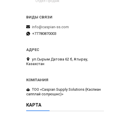
Отдел Продаж
info@caspian-ss.com
+77780870003
ул.Сырым Датова 62 б, Атырау,
Казахстан
ТОО «Caspian Supply Solutions (Каспиан
сапплай солуюшнс)»
КАРТА