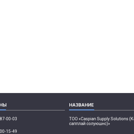
087-00-03
ТОО «Caspian Supply Solutions (
сапплай солуюшнс)»
500-15-49