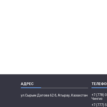
+7 (778) 
ул.Сырым Датова 62 б, Атырау, Казахстан
Чингиз
+7 (777) 