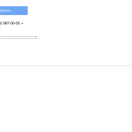
Купить
8) 087-00-03
з