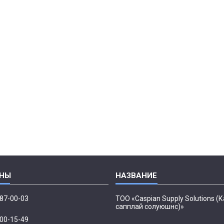
087-00-03
ТОО «Caspian Supply Solutions (
сапплай солуюшнс)»
500-15-49