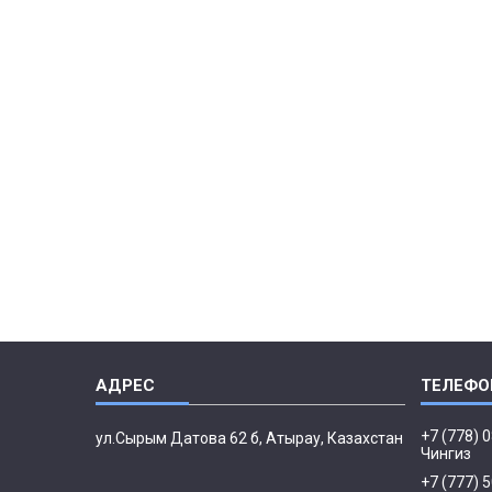
+7 (778) 
ул.Сырым Датова 62 б, Атырау, Казахстан
Чингиз
+7 (777) 