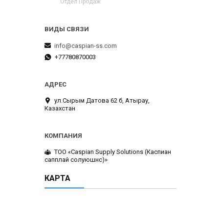
Отдел Продаж
info@caspian-ss.com
+77780870003
ул.Сырым Датова 62 б, Атырау,
Казахстан
ТОО «Caspian Supply Solutions (Каспиан
сапплай солуюшнс)»
КАРТА