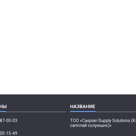
087-00-03
ТОО «Caspian Supply Solutions (
сапплай солуюшнс)»
500-15-49