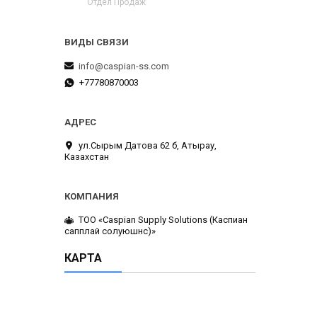
Отдел Продаж
info@caspian-ss.com
+77780870003
ул.Сырым Датова 62 б, Атырау,
Казахстан
ТОО «Caspian Supply Solutions (Каспиан
сапплай солуюшнс)»
КАРТА