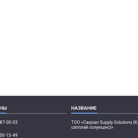
087-00-03
ТОО «Caspian Supply Solutions (
сапплай солуюшнс)»
500-15-49