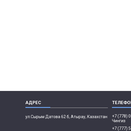
+7 (778) 
ул.Сырым Датова 62 б, Атырау, Казахстан
Чингиз
+7 (777) 