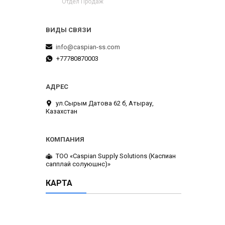
Отдел Продаж
info@caspian-ss.com
+77780870003
ул.Сырым Датова 62 б, Атырау,
Казахстан
ТОО «Caspian Supply Solutions (Каспиан
сапплай солуюшнс)»
КАРТА