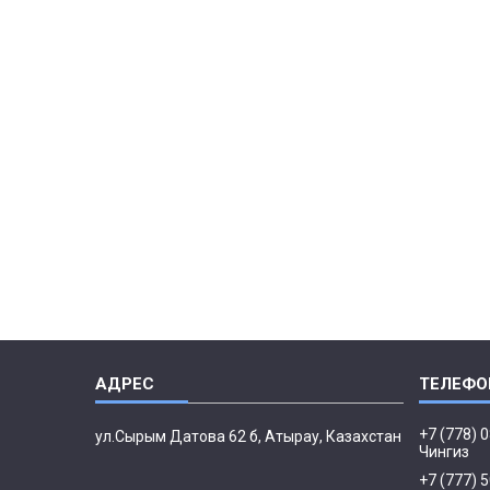
+7 (778) 
ул.Сырым Датова 62 б, Атырау, Казахстан
Чингиз
+7 (777) 