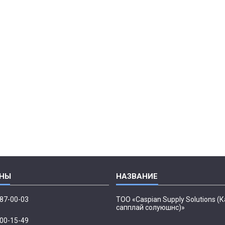
087-00-03
ТОО «Caspian Supply Solutions (
сапплай солуюшнс)»
500-15-49