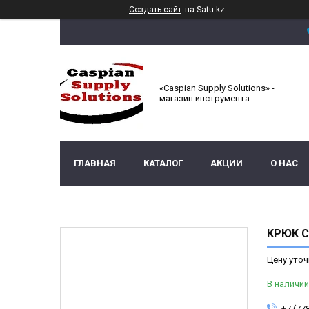
Создать сайт
на Satu.kz
«Caspian Supply Solutions» -
магазин инструмента
ГЛАВНАЯ
КАТАЛОГ
АКЦИИ
О НАС
КРЮК С
Цену уточ
В наличии
+7 (77