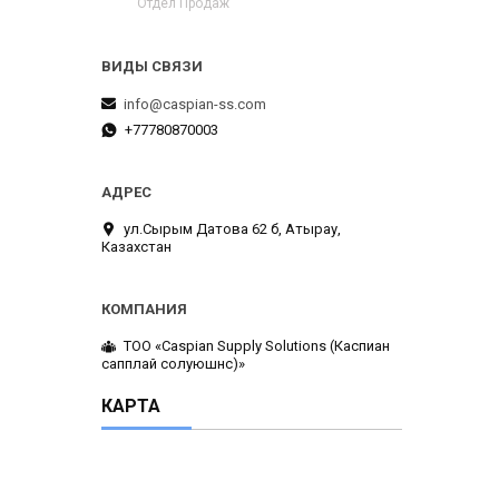
Отдел Продаж
info@caspian-ss.com
+77780870003
ул.Сырым Датова 62 б, Атырау,
Казахстан
ТОО «Caspian Supply Solutions (Каспиан
сапплай солуюшнс)»
КАРТА