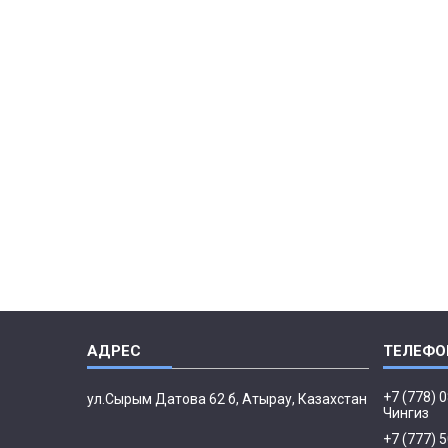
+7 (778) 
ул.Сырым Датова 62 б, Атырау, Казахстан
Чингиз
+7 (777) 