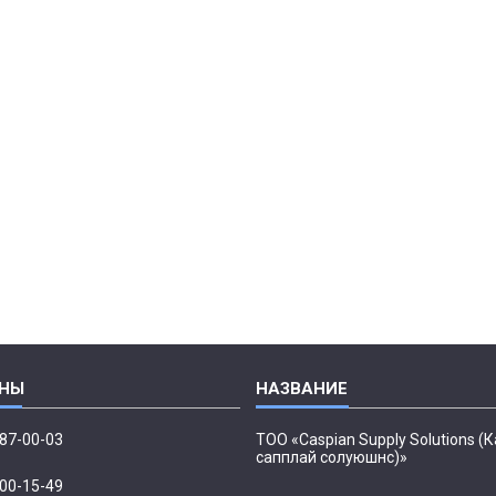
087-00-03
ТОО «Caspian Supply Solutions (
сапплай солуюшнс)»
500-15-49