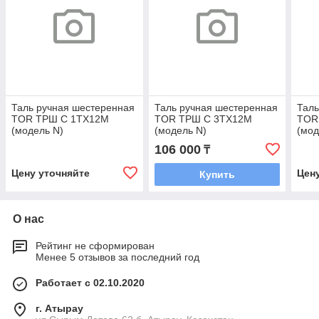
Таль ручная шестеренная
Таль ручная шестеренная
Таль
TOR ТРШ C 1ТХ12М
TOR ТРШ C 3ТХ12М
TOR
(модель N)
(модель N)
(мод
106 000
₸
Цену уточняйте
Цен
Купить
О нас
Рейтинг не сформирован
Менее 5 отзывов за последний год
Работает с 02.10.2020
г. Атырау