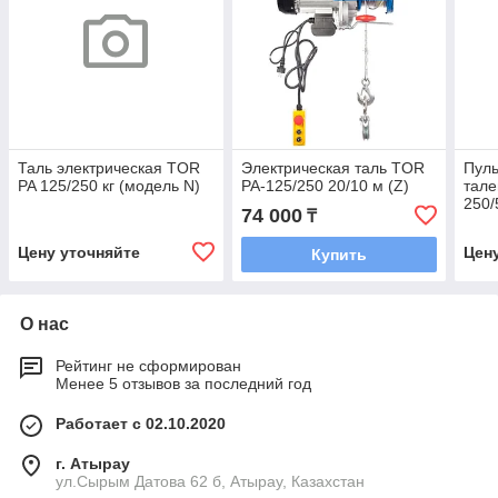
Таль электрическая TOR
Электрическая таль TOR
Пуль
PA 125/250 кг (модель N)
PA-125/250 20/10 м (Z)
тале
250/
74 000
₸
30uF
Цену уточняйте
Цен
Купить
О нас
Рейтинг не сформирован
Менее 5 отзывов за последний год
Работает с 02.10.2020
г. Атырау
ул.Сырым Датова 62 б, Атырау, Казахстан