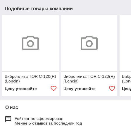
Подобные товары компании
Виброплита TOR C-120(R)
Виброплита TOR C-120(R)
Вибр
(Loncin)
(Loncin)
(Lon
Цену уточняйте
Цену уточняйте
Цен
О нас
Рейтинг не сформирован
Менее 5 отзывов за последний год