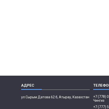
+7 (778) 
ул.Сырым Датова 62 б, Атырау, Казахстан
Чингиз
+7 (777) 