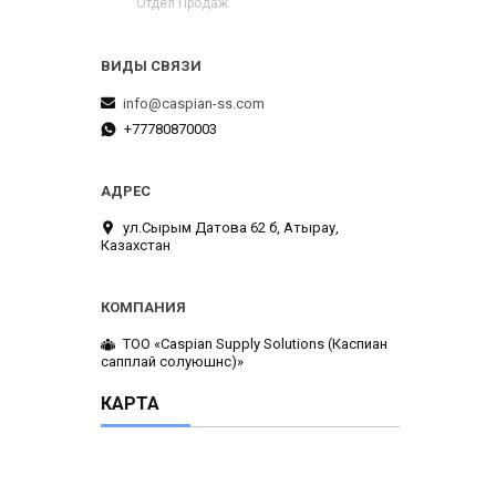
Отдел Продаж
info@caspian-ss.com
+77780870003
ул.Сырым Датова 62 б, Атырау,
Казахстан
ТОО «Caspian Supply Solutions (Каспиан
сапплай солуюшнс)»
КАРТА