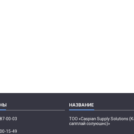
087-00-03
ТОО «Caspian Supply Solutions (
сапплай солуюшнс)»
500-15-49