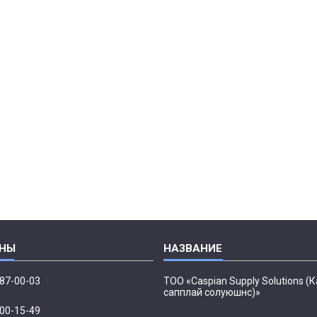
087-00-03
ТОО «Caspian Supply Solutions (
сапплай солуюшнс)»
500-15-49