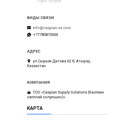
Отдел Продаж
info@caspian-ss.com
+77780870003
ул.Сырым Датова 62 б, Атырау,
Казахстан
ТОО «Caspian Supply Solutions (Каспиан
сапплай солуюшнс)»
КАРТА