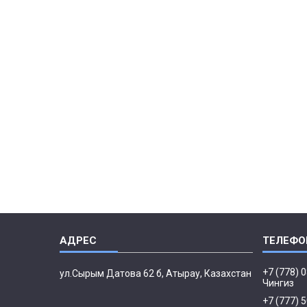
+7 (778) 
ул.Сырым Датова 62 б, Атырау, Казахстан
Чингиз
+7 (777) 