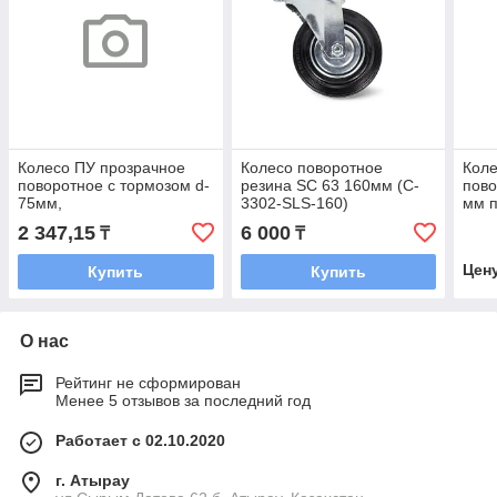
Колесо ПУ прозрачное
Колесо поворотное
Коле
поворотное с тормозом d-
резина SC 63 160мм (C-
пово
75мм,
3302-SLS-160)
мм п
крепление платформенное//
2 347,15
6 000
₸
₸
Сибртех
Цен
Купить
Купить
О нас
Рейтинг не сформирован
Менее 5 отзывов за последний год
Работает с 02.10.2020
г. Атырау