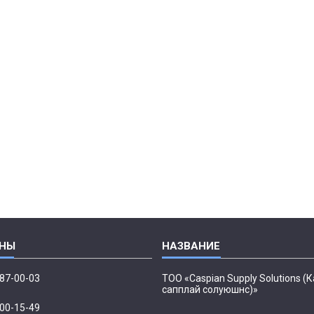
087-00-03
ТОО «Caspian Supply Solutions (
сапплай солуюшнс)»
500-15-49