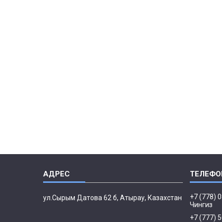
+7 (778) 
ул.Сырым Датова 62 б, Атырау, Казахстан
Чингиз
+7 (777) 