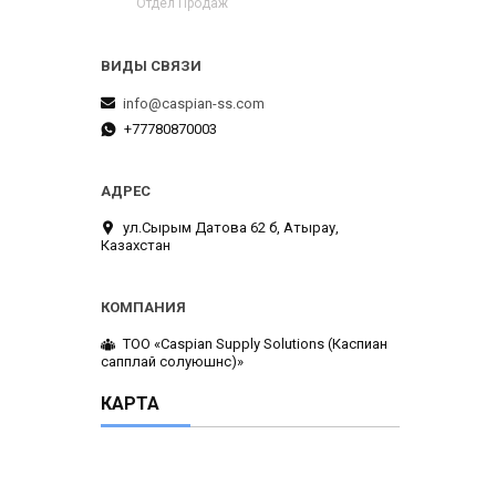
Отдел Продаж
info@caspian-ss.com
+77780870003
ул.Сырым Датова 62 б, Атырау,
Казахстан
ТОО «Caspian Supply Solutions (Каспиан
сапплай солуюшнс)»
КАРТА