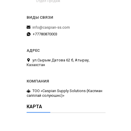
Отдел Продаж
info@caspian-ss.com
+77780870003
ул.Сырым Датова 62 б, Атырау,
Казахстан
ТОО «Caspian Supply Solutions (Каспиан
сапплай солуюшнс)»
КАРТА