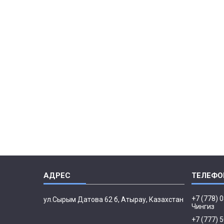
+7 (778) 
ул.Сырым Датова 62 б, Атырау, Казахстан
Чингиз
+7 (777) 