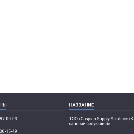
087-00-03
ТОО «Caspian Supply Solutions (
сапплай солуюшнс)»
500-15-49