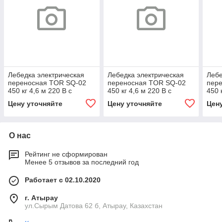
Лебедка электрическая
Лебедка электрическая
Лебе
переносная TOR SQ-02
переносная TOR SQ-02
пер
450 кг 4,6 м 220 В с
450 кг 4,6 м 220 В с
450 
пультом
пультом
Цену уточняйте
Цену уточняйте
Цен
О нас
Рейтинг не сформирован
Менее 5 отзывов за последний год
Работает с 02.10.2020
г. Атырау
ул.Сырым Датова 62 б, Атырау, Казахстан