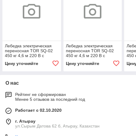
Лебедка электрическая
Лебедка электрическая
Лебе
переносная TOR SQ-02
переносная TOR SQ-02
пер
450 кг 4,6 м 220 В с
450 кг 4,6 м 220 В с
450 
пультом
пультом
пуль
Цену уточняйте
Цену уточняйте
Цен
О нас
Рейтинг не сформирован
Менее 5 отзывов за последний год
Работает с 02.10.2020
г. Атырау
ул.Сырым Датова 62 б, Атырау, Казахстан