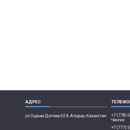
+7 (778) 
ул.Сырым Датова 62 б, Атырау, Казахстан
Чингиз
+7 (777) 