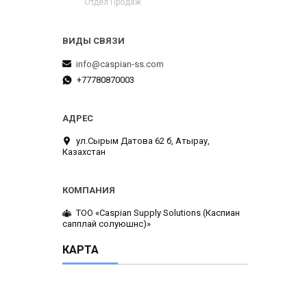
Отдел Продаж
info@caspian-ss.com
+77780870003
ул.Сырым Датова 62 б, Атырау,
Казахстан
ТОО «Caspian Supply Solutions (Каспиан
сапплай солуюшнс)»
КАРТА