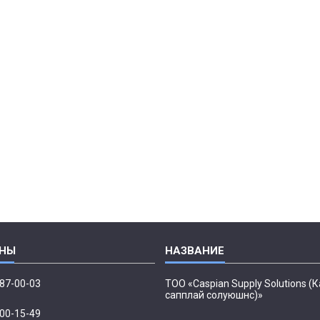
087-00-03
ТОО «Caspian Supply Solutions (
сапплай солуюшнс)»
500-15-49