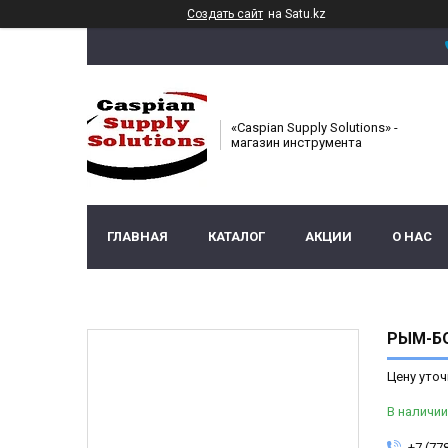
Создать сайт
на Satu.kz
«Caspian Supply Solutions» -
магазин инструмента
ГЛАВНАЯ
КАТАЛОГ
АКЦИИ
О НАС
РЫМ-БО
Цену уточ
В наличии
+7 (77