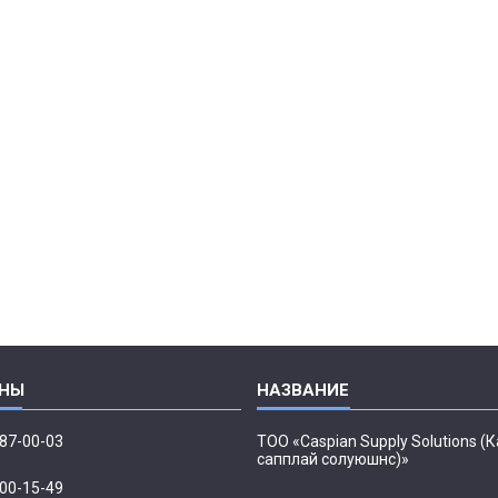
087-00-03
ТОО «Caspian Supply Solutions (
сапплай солуюшнс)»
500-15-49