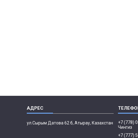
+7 (778) 
ул.Сырым Датова 62 б, Атырау, Казахстан
Чингиз
+7 (777) 