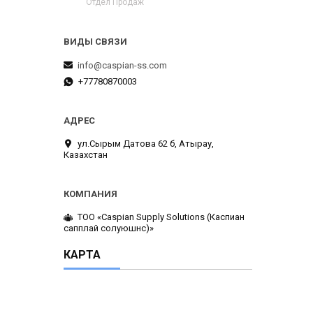
Отдел Продаж
info@caspian-ss.com
+77780870003
ул.Сырым Датова 62 б, Атырау,
Казахстан
ТОО «Caspian Supply Solutions (Каспиан
сапплай солуюшнс)»
КАРТА