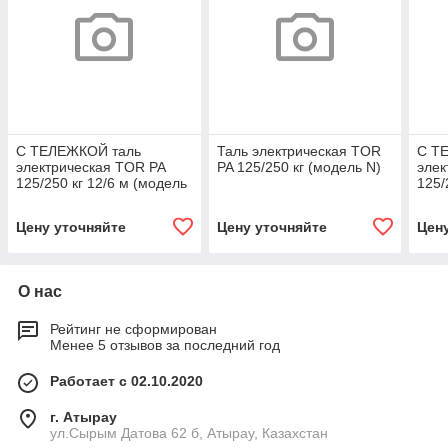
С ТЕЛЕЖКОЙ таль
Таль электрическая TOR
С Т
электрическая TOR PA
PA 125/250 кг (модель N)
элек
125/250 кг 12/6 м (модель
125/
N)
N)
Цену уточняйте
Цену уточняйте
Цен
О нас
Рейтинг не сформирован
Менее 5 отзывов за последний год
Работает с 02.10.2020
г. Атырау
ул.Сырым Датова 62 б, Атырау, Казахстан