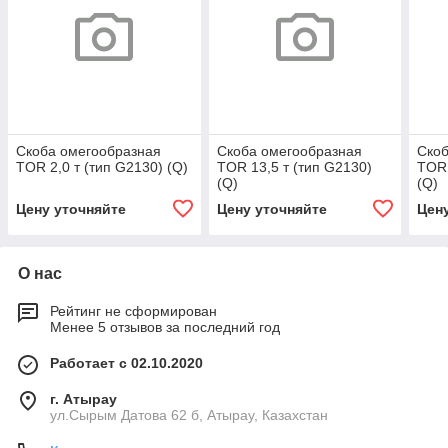
Скоба омегообразная
Скоба омегообразная
Скоб
TOR 2,0 т (тип G2130) (Q)
TOR 13,5 т (тип G2130)
TOR 
(Q)
(Q)
Цену уточняйте
Цену уточняйте
Цен
О нас
Рейтинг не сформирован
Менее 5 отзывов за последний год
Работает с 02.10.2020
г. Атырау
ул.Сырым Датова 62 б, Атырау, Казахстан