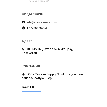
Отдел Продаж
info@caspian-ss.com
+77780870003
ул.Сырым Датова 62 б, Атырау,
Казахстан
ТОО «Caspian Supply Solutions (Каспиан
сапплай солуюшнс)»
КАРТА