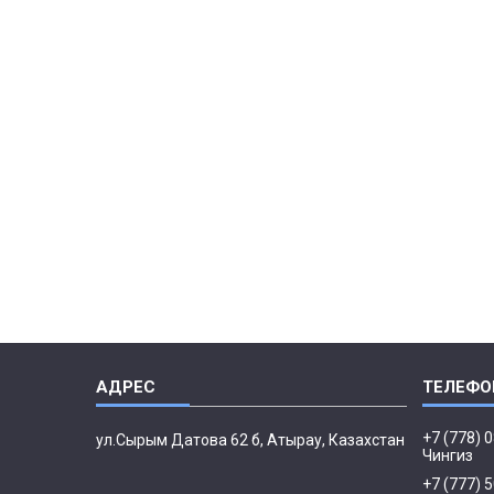
+7 (778) 
ул.Сырым Датова 62 б, Атырау, Казахстан
Чингиз
+7 (777) 