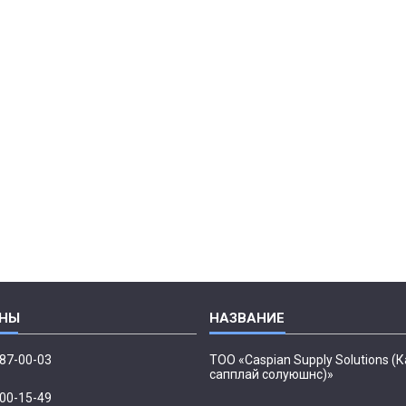
087-00-03
ТОО «Caspian Supply Solutions (
сапплай солуюшнс)»
500-15-49