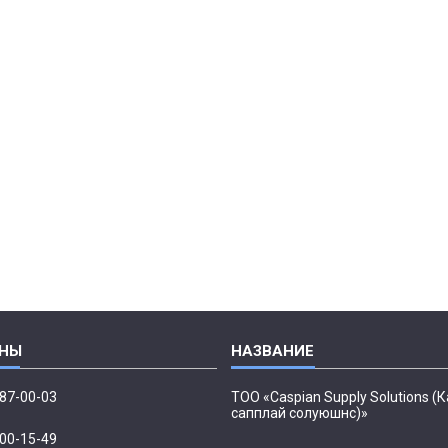
087-00-03
ТОО «Caspian Supply Solutions (
сапплай солуюшнс)»
500-15-49