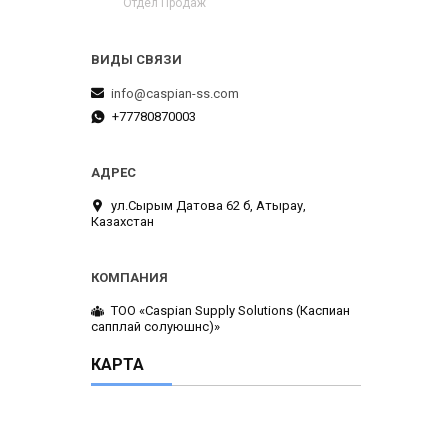
Отдел Продаж
info@caspian-ss.com
+77780870003
ул.Сырым Датова 62 б, Атырау,
Казахстан
ТОО «Caspian Supply Solutions (Каспиан
сапплай солуюшнс)»
КАРТА