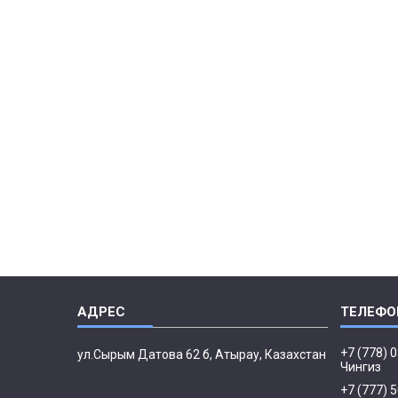
+7 (778) 
ул.Сырым Датова 62 б, Атырау, Казахстан
Чингиз
+7 (777) 