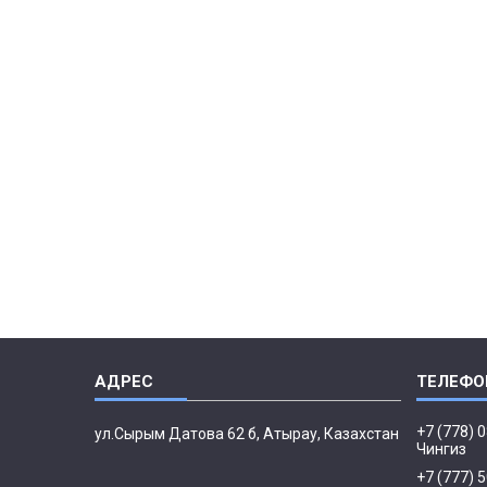
+7 (778) 
ул.Сырым Датова 62 б, Атырау, Казахстан
Чингиз
+7 (777) 