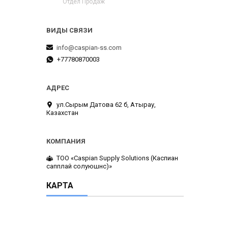
Отдел Продаж
info@caspian-ss.com
+77780870003
ул.Сырым Датова 62 б, Атырау,
Казахстан
ТОО «Caspian Supply Solutions (Каспиан
сапплай солуюшнс)»
КАРТА