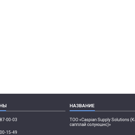
087-00-03
ТОО «Caspian Supply Solutions (
сапплай солуюшнс)»
500-15-49