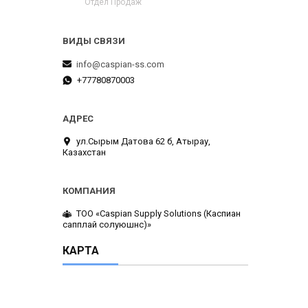
Отдел Продаж
info@caspian-ss.com
+77780870003
ул.Сырым Датова 62 б, Атырау,
Казахстан
ТОО «Caspian Supply Solutions (Каспиан
сапплай солуюшнс)»
КАРТА