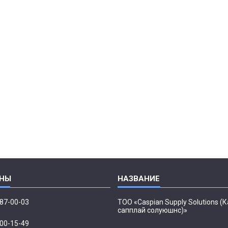
087-00-03
ТОО «Caspian Supply Solutions (
сапплай солуюшнс)»
500-15-49