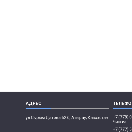
+7 (778) 
ул.Сырым Датова 62 б, Атырау, Казахстан
Чингиз
+7 (777) 