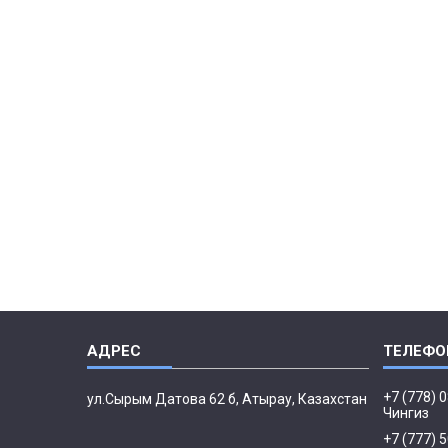
+7 (778) 
ул.Сырым Датова 62 б, Атырау, Казахстан
Чингиз
+7 (777) 