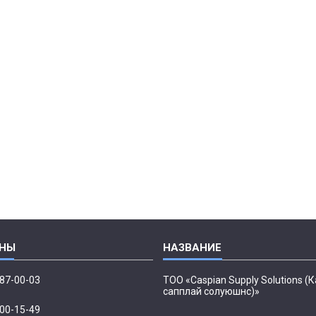
087-00-03
ТОО «Caspian Supply Solutions (
сапплай солуюшнс)»
500-15-49