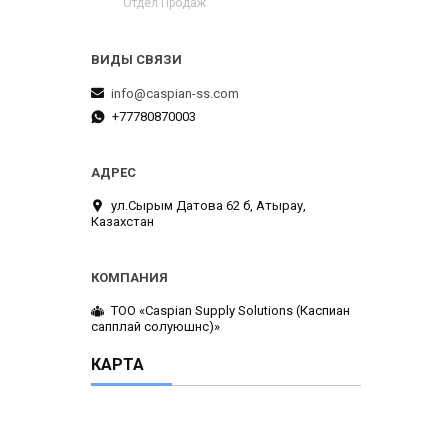
Отдел Продаж
info@caspian-ss.com
+77780870003
ул.Сырым Датова 62 б, Атырау,
Казахстан
ТОО «Caspian Supply Solutions (Каспиан
сапплай солуюшнс)»
КАРТА