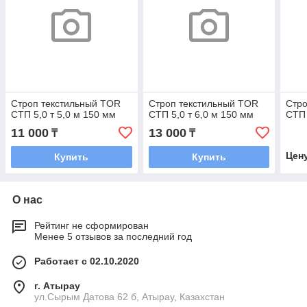
Строп текстильный TOR
Строп текстильный TOR
Стро
СТП 5,0 т 5,0 м 150 мм
СТП 5,0 т 6,0 м 150 мм
СТП 
11 000
13 000
₸
₸
Цен
Купить
Купить
О нас
Рейтинг не сформирован
Менее 5 отзывов за последний год
Работает с 02.10.2020
г. Атырау
ул.Сырым Датова 62 б, Атырау, Казахстан