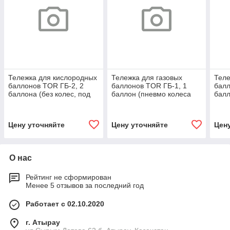
Тележка для кислородных
Тележка для газовых
Теле
баллонов TOR ГБ-2, 2
баллонов TOR ГБ-1, 1
балл
баллона (без колес, под
баллон (пневмо колеса
балл
литую резину)
250мм)
литу
Цену уточняйте
Цену уточняйте
Цен
О нас
Рейтинг не сформирован
Менее 5 отзывов за последний год
Работает с 02.10.2020
г. Атырау