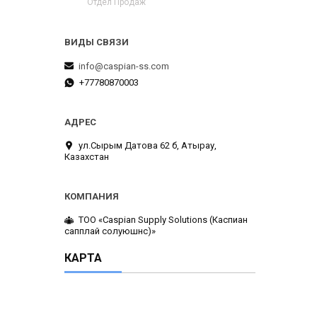
Отдел Продаж
info@caspian-ss.com
+77780870003
ул.Сырым Датова 62 б, Атырау,
Казахстан
ТОО «Caspian Supply Solutions (Каспиан
сапплай солуюшнс)»
КАРТА