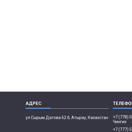
+7 (778) 
ул.Сырым Датова 62 б, Атырау, Казахстан
Чингиз
+7 (777) 