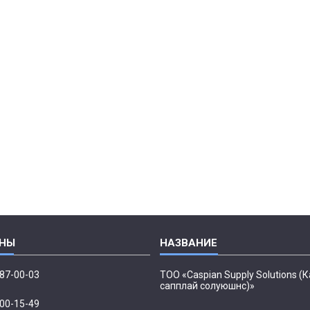
087-00-03
ТОО «Caspian Supply Solutions (
сапплай солуюшнс)»
500-15-49