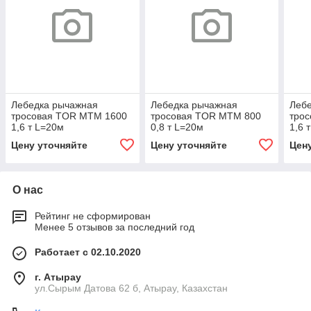
Лебедка рычажная
Лебедка рычажная
Леб
тросовая TOR МТМ 1600
тросовая TOR МТМ 800
тро
1,6 т L=20м
0,8 т L=20м
1,6 
Цену уточняйте
Цену уточняйте
Цен
О нас
Рейтинг не сформирован
Менее 5 отзывов за последний год
Работает с 02.10.2020
г. Атырау
ул.Сырым Датова 62 б, Атырау, Казахстан