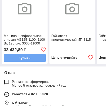
Машина шлифовальная
Гайковерт
Гайк
угловая AG125-1100, 1100
пневматический ИП-3115
пнев
Вт, 125 мм, 3000-11000
об/мин// Denzel
33 432,80
₸
Цену уточняйте
Цен
Купить
О нас
Рейтинг не сформирован
Менее 5 отзывов за последний год
Работает с 02.10.2020
г. Атырау