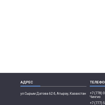
+7 (778) 
ул.Сырым Датова 62 б, Атырау, Казахстан
Чингиз
+7 (777) 