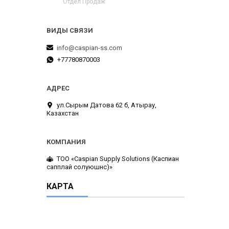
Отдел Продаж
info@caspian-ss.com
+77780870003
ул.Сырым Датова 62 б, Атырау,
Казахстан
ТОО «Caspian Supply Solutions (Каспиан
сапплай солуюшнс)»
КАРТА