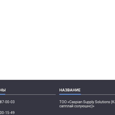
087-00-03
ТОО «Caspian Supply Solutions (
сапплай солуюшнс)»
500-15-49