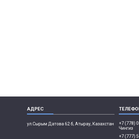
+7 (778) 
ул.Сырым Датова 62 б, Атырау, Казахстан
Чингиз
+7 (777) 