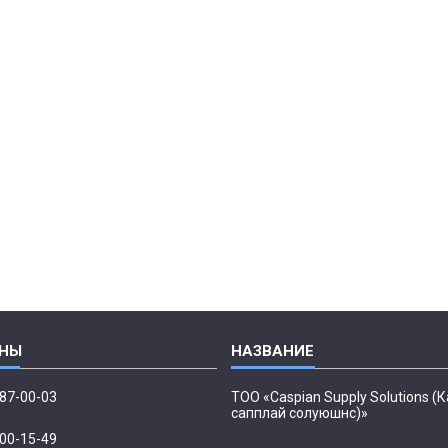
087-00-03
ТОО «Caspian Supply Solutions (
сапплай солуюшнс)»
500-15-49