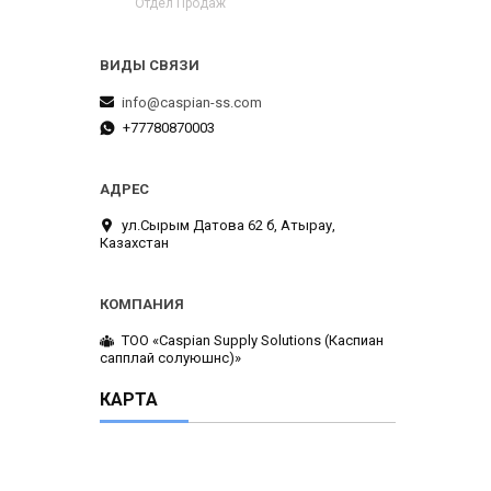
Отдел Продаж
info@caspian-ss.com
+77780870003
ул.Сырым Датова 62 б, Атырау,
Казахстан
ТОО «Caspian Supply Solutions (Каспиан
сапплай солуюшнс)»
КАРТА