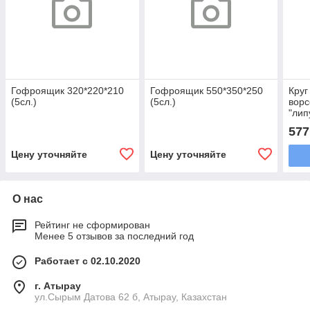
Гофроящик 320*220*210
Гофроящик 550*350*250
Круг
(5сл.)
(5сл.)
ворс
"лип
перф
577
125 
Цену уточняйте
Цену уточняйте
О нас
Рейтинг не сформирован
Менее 5 отзывов за последний год
Работает с 02.10.2020
г. Атырау
ул.Сырым Датова 62 б, Атырау, Казахстан