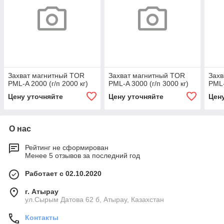
Захват магнитный TOR
Захват магнитный TOR
Захв
PML-A 2000 (г/п 2000 кг)
PML-A 3000 (г/п 3000 кг)
PML-
Цену уточняйте
Цену уточняйте
Цен
О нас
Рейтинг не сформирован
Менее 5 отзывов за последний год
Работает с 02.10.2020
г. Атырау
ул.Сырым Датова 62 б, Атырау, Казахстан
Контакты