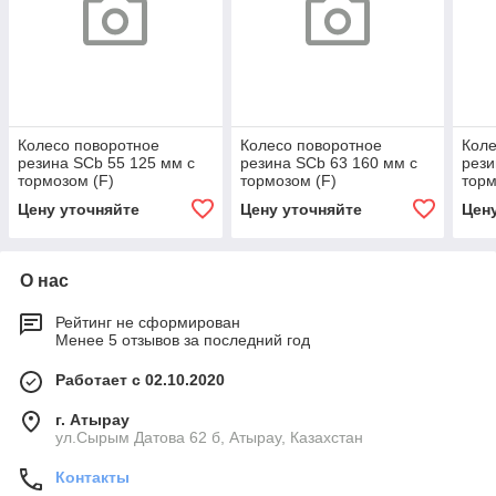
Колесо поворотное
Колесо поворотное
Коле
резина SCb 55 125 мм с
резина SCb 63 160 мм с
рези
тормозом (F)
тормозом (F)
торм
Цену уточняйте
Цену уточняйте
Цен
О нас
Рейтинг не сформирован
Менее 5 отзывов за последний год
Работает с 02.10.2020
г. Атырау
ул.Сырым Датова 62 б, Атырау, Казахстан
Контакты