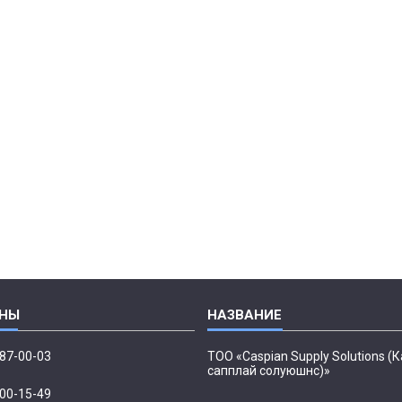
087-00-03
ТОО «Caspian Supply Solutions (
сапплай солуюшнс)»
500-15-49