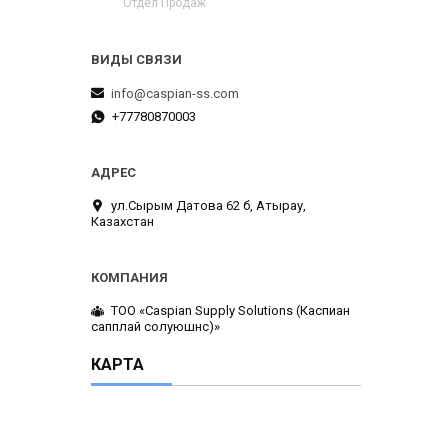
Отдел Продаж
info@caspian-ss.com
+77780870003
ул.Сырым Датова 62 б, Атырау,
Казахстан
ТОО «Caspian Supply Solutions (Каспиан
сапплай солуюшнс)»
КАРТА