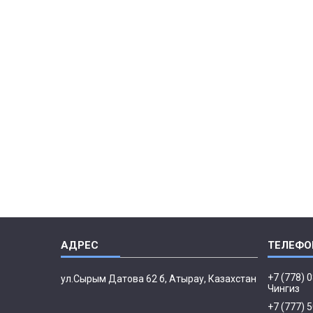
+7 (778) 
ул.Сырым Датова 62 б, Атырау, Казахстан
Чингиз
+7 (777) 