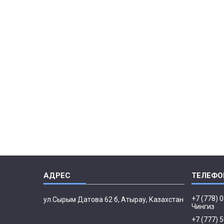
+7 (778) 
ул.Сырым Датова 62 б, Атырау, Казахстан
Чингиз
+7 (777) 