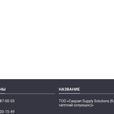
087-00-03
ТОО «Caspian Supply Solutions (
сапплай солуюшнс)»
500-15-49