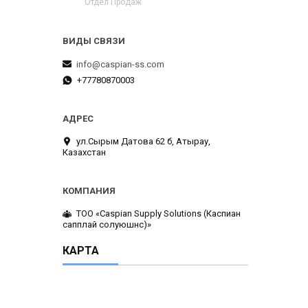
Отдел Продаж
info@caspian-ss.com
+77780870003
ул.Сырым Датова 62 б, Атырау,
Казахстан
ТОО «Caspian Supply Solutions (Каспиан
сапплай солуюшнс)»
КАРТА