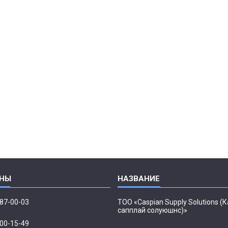
087-00-03
ТОО «Caspian Supply Solutions (
сапплай солуюшнс)»
500-15-49