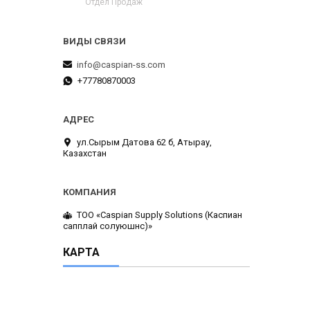
Отдел Продаж
info@caspian-ss.com
+77780870003
ул.Сырым Датова 62 б, Атырау,
Казахстан
ТОО «Caspian Supply Solutions (Каспиан
сапплай солуюшнс)»
КАРТА