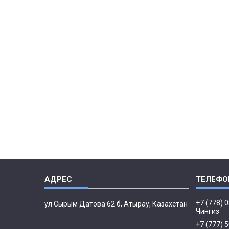
+7 (778) 
ул.Сырым Датова 62 б, Атырау, Казахстан
Чингиз
+7 (777) 