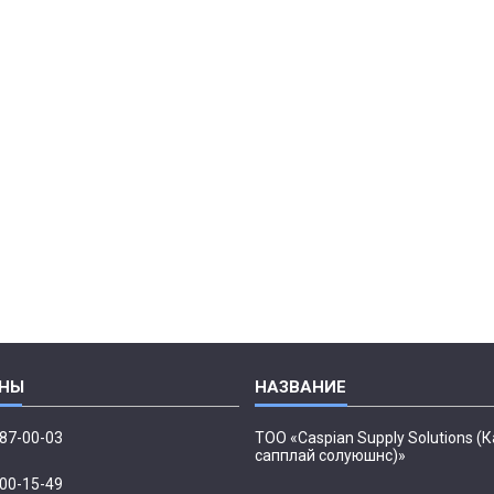
087-00-03
ТОО «Caspian Supply Solutions (
сапплай солуюшнс)»
500-15-49