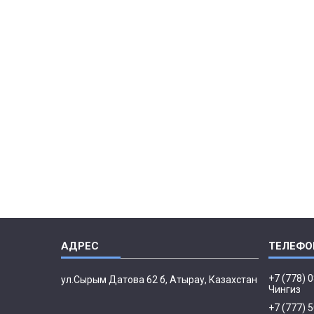
+7 (778) 
ул.Сырым Датова 62 б, Атырау, Казахстан
Чингиз
+7 (777) 