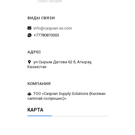
Отдел Продаж
info@caspian-ss.com
+77780870003
ул.Сырым Датова 62 б, Атырау,
Казахстан
ТОО «Caspian Supply Solutions (Каспиан
сапплай солуюшнс)»
КАРТА