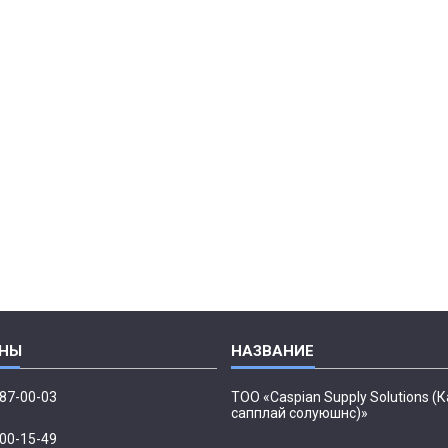
087-00-03
ТОО «Caspian Supply Solutions (
сапплай солуюшнс)»
500-15-49