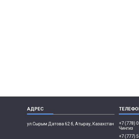
+7 (778) 
ул.Сырым Датова 62 б, Атырау, Казахстан
Чингиз
+7 (777) 