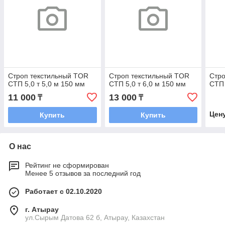
Строп текстильный TOR
Строп текстильный TOR
Стро
СТП 5,0 т 5,0 м 150 мм
СТП 5,0 т 6,0 м 150 мм
СТП 
11 000
13 000
₸
₸
Цен
Купить
Купить
О нас
Рейтинг не сформирован
Менее 5 отзывов за последний год
Работает с 02.10.2020
г. Атырау
ул.Сырым Датова 62 б, Атырау, Казахстан