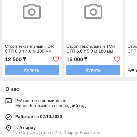
Строп текстильный TOR
Строп текстильный TOR
Стро
СТП 6,0 т 4,0 м 180 мм
СТП 6,0 т 5,0 м 180 мм
СТП 
12 500
15 000
₸
₸
Цен
Купить
Купить
О нас
Рейтинг не сформирован
Менее 5 отзывов за последний год
Работает с 02.10.2020
г. Атырау
ул.Сырым Датова 62 б, Атырау, Казахстан