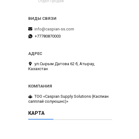
Отдел Продаж
info@caspian-ss.com
+77780870003
ул.Сырым Датова 62 б, Атырау,
Казахстан
ТОО «Caspian Supply Solutions (Каспиан
сапплай солуюшнс)»
КАРТА