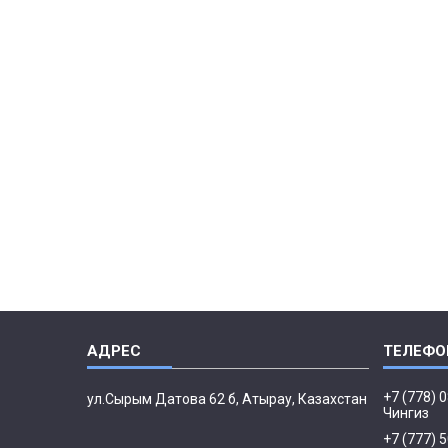
+7 (778) 
ул.Сырым Датова 62 б, Атырау, Казахстан
Чингиз
+7 (777) 