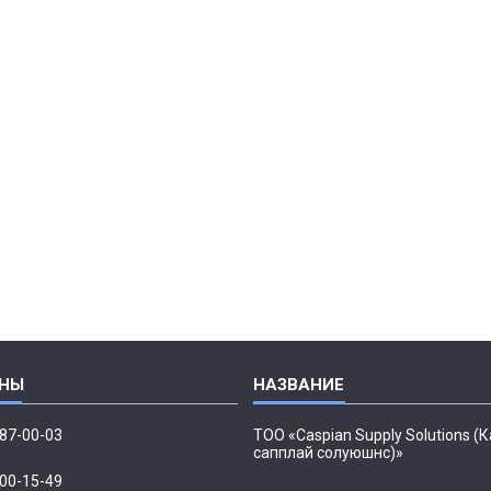
087-00-03
ТОО «Caspian Supply Solutions (
сапплай солуюшнс)»
500-15-49