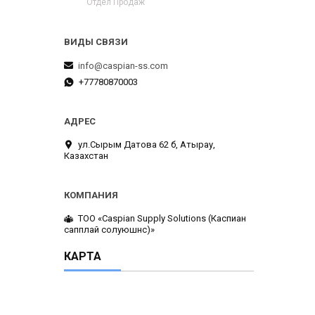
Отдел Продаж
info@caspian-ss.com
+77780870003
ул.Сырым Датова 62 б, Атырау,
Казахстан
ТОО «Caspian Supply Solutions (Каспиан
сапплай солуюшнс)»
КАРТА