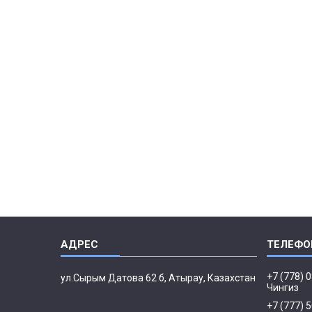
+7 (778) 
ул.Сырым Датова 62 б, Атырау, Казахстан
Чингиз
+7 (777) 