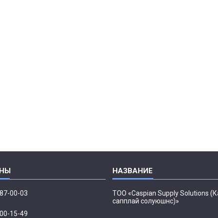
087-00-03
ТОО «Caspian Supply Solutions (
сапплай солуюшнс)»
500-15-49