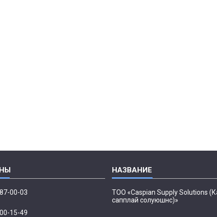
087-00-03
ТОО «Caspian Supply Solutions (
сапплай солуюшнс)»
500-15-49