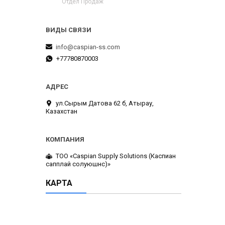
Отдел Продаж
info@caspian-ss.com
+77780870003
ул.Сырым Датова 62 б, Атырау,
Казахстан
ТОО «Caspian Supply Solutions (Каспиан
сапплай солуюшнс)»
КАРТА