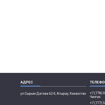
+7 (778) 
ул.Сырым Датова 62 б, Атырау, Казахстан
Чингиз
+7 (777) 