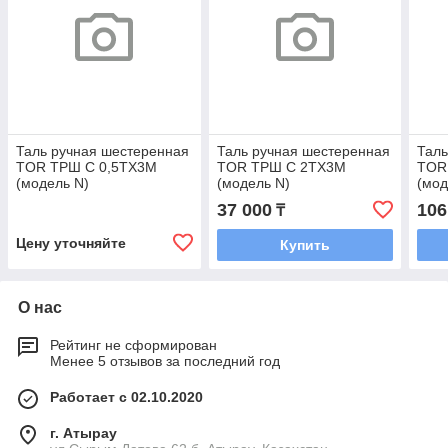
Таль ручная шестеренная
Таль ручная шестеренная
Таль
TOR ТРШ C 0,5ТХ3М
TOR ТРШ C 2ТХ3М
TOR
(модель N)
(модель N)
(мод
37 000
106
₸
Цену уточняйте
Купить
О нас
Рейтинг не сформирован
Менее 5 отзывов за последний год
Работает с 02.10.2020
г. Атырау