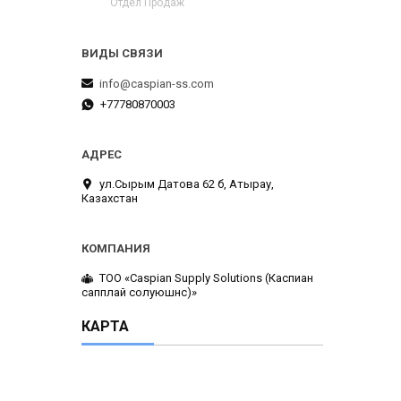
Отдел Продаж
info@caspian-ss.com
+77780870003
ул.Сырым Датова 62 б, Атырау,
Казахстан
ТОО «Caspian Supply Solutions (Каспиан
сапплай солуюшнс)»
КАРТА