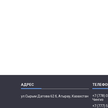
+7 (778) 
ул.Сырым Датова 62 б, Атырау, Казахстан
Чингиз
+7 (777) 