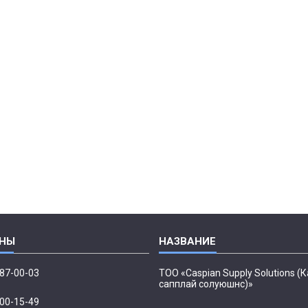
087-00-03
ТОО «Caspian Supply Solutions (
сапплай солуюшнс)»
500-15-49