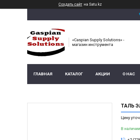
Создать сайт
на Satu.kz
«Caspian Supply Solutions» -
магазин инструмента
ГЛАВНАЯ
КАТАЛОГ
АКЦИИ
О НАС
ТАЛЬ Э
Цену уточ
В наличии
+7 (77