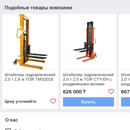
Подобные товары компании
Штабелер гидравлический
Штабелер гидравлический
Штаб
2,0 т 1,6 м TOR TMS2016
2,0 т 2,5 м TOR CTY-EH с
2,0 
раздвижными вилами
раз
626 000
667
₸
Цену уточняйте
Купить
О нас