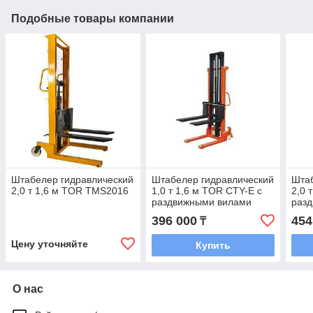
Подобные товары компании
Штабелер гидравлический
Штабелер гидравлический
Штаб
2,0 т 1,6 м TOR TMS2016
1,0 т 1,6 м TOR CTY-E с
2,0 
раздвижными вилами
раз
396 000
454
₸
Цену уточняйте
Купить
О нас