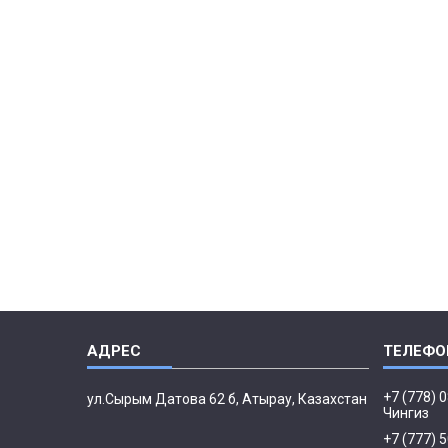
+7 (778) 
ул.Сырым Датова 62 б, Атырау, Казахстан
Чингиз
+7 (777) 