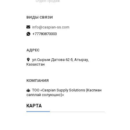
Отдел Продаж
info@caspian-ss.com
+77780870003
ул.Сырым Датова 62 б, Атырау,
Казахстан
ТОО «Caspian Supply Solutions (Каспиан
сапплай солуюшнс)»
КАРТА