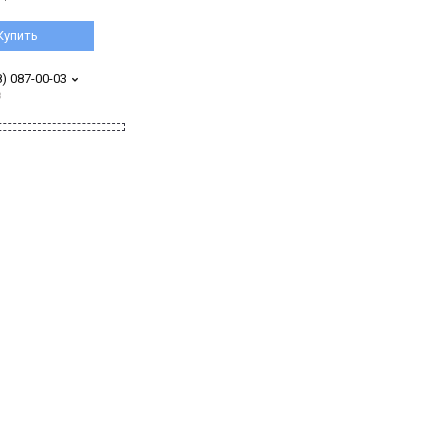
Купить
8) 087-00-03
з