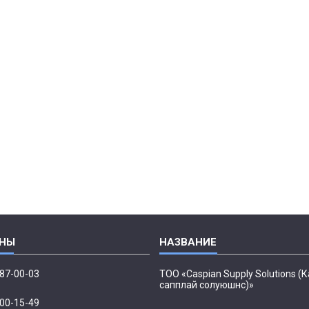
087-00-03
ТОО «Caspian Supply Solutions (
сапплай солуюшнс)»
500-15-49